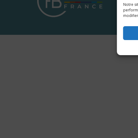
Notre si
performa
modifier