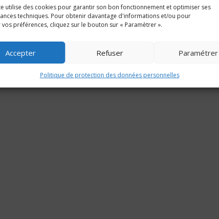
te utilise des cookies pour garantir son bon fonctionnement et optimiser ses
nces techniques. Pour obtenir davantage d'informations et/ou pour
 vos préférences, cliquez sur le bouton sur « Paramètrer ».
Accepter
Refuser
Paramétrer
©
2017 - 2026
Fibois France - Site réalisé par
Cyanéa
et
Poisson Bouge
Politique de protection des données personnelles