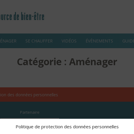
ÉNAGER
SE CHAUFFER
VIDÉOS
ÉVÈNEMENTS
GUID
Catégorie : Aménager
ction des données personnelles
Partenaire
Habiter Bois est un évèn
Politique de protection des données personnelles
regroupe et fédère les in