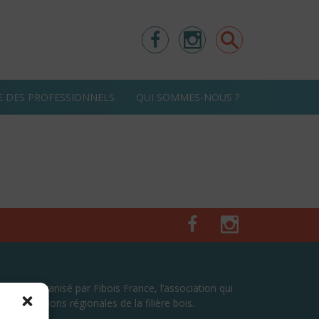
Facebook
Instagram
Rechercher
E DES PROFESSIONNELS
QUI SOMMES-NOUS ?
Facebook
Instagram
ement organisé par Fibois France, l’association qui
terprofessions régionales de la filière bois.