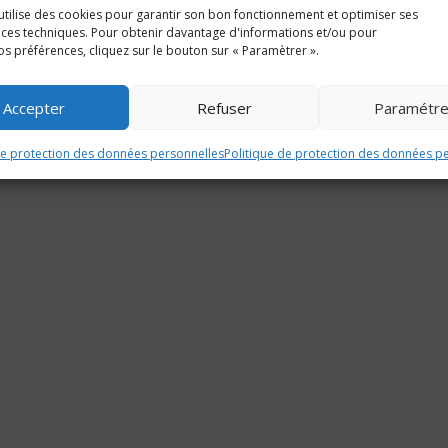
 utilise des cookies pour garantir son bon fonctionnement et optimiser ses
es techniques. Pour obtenir davantage d'informations et/ou pour
os préférences, cliquez sur le bouton sur « Paramètrer ».
Accepter
Refuser
Paramétre
©
2017 - 2026
Fibois France - Site réalisé par
Cyanéa
et
Poisson Bouge
de protection des données personnelles
Politique de protection des données p