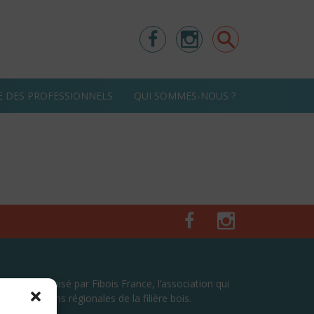
Facebook
Instagram
Rechercher
E DES PROFESSIONNELS
QUI SOMMES-NOUS ?
Facebook
Instagram
ement organisé par Fibois France, l’association qui
terprofessions régionales de la filière bois.