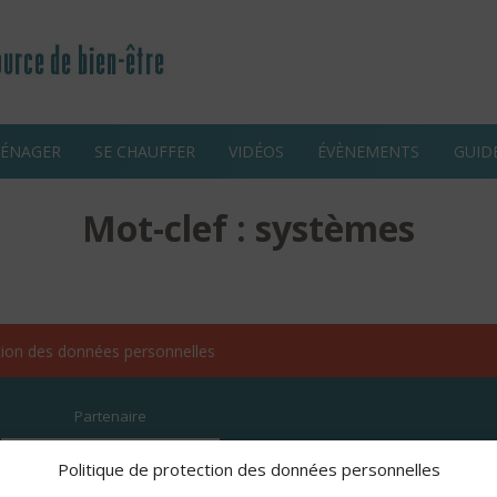
ÉNAGER
SE CHAUFFER
VIDÉOS
ÉVÈNEMENTS
GUID
Mot-clef : systèmes
ction des données personnelles
Partenaire
Habiter Bois est un évèn
Politique de protection des données personnelles
regroupe et fédère les in