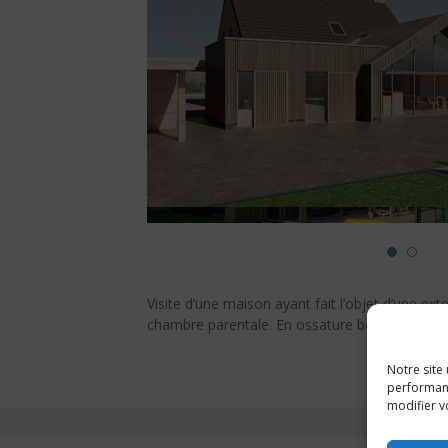
Visite d’une maison ayant fait l’objet d’une e
chambre parentale. En ossature bois et bardage
Notre site
performanc
modifier v