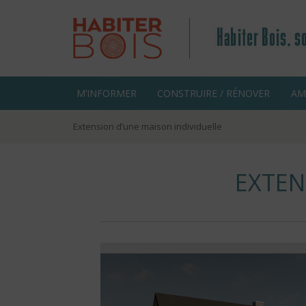
Aller
M’INFORMER
CONSTRUIRE / RÉNOVER
AM
au
contenu
Extension d’une maison individuelle
EXTEN