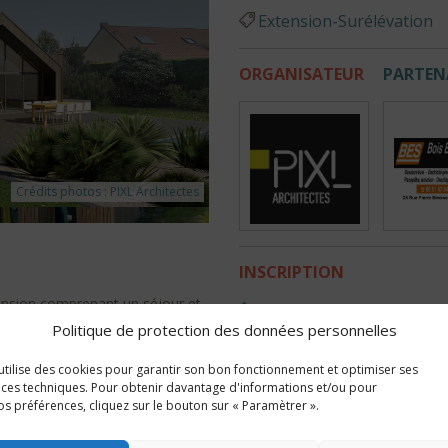
Extension-Surélévation
ORGANISATEUR
PARTEN
Crédits photos : PIXL Architectes
INSCRIPTION
Crédits photos : Laurent Bultez
xtension comprenant un séjour et
0769534289
 bois, mur et toiture.
Politique de protection des données personnelles
pc.pixlarchitectes@gmail
 utilise des cookies pour garantir son bon fonctionnement et optimiser ses
es techniques. Pour obtenir davantage d'informations et/ou pour
os préférences, cliquez sur le bouton sur « Paramètrer ».