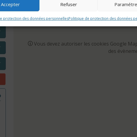
Accepter
Refuser
Paramétre
HERCHER UN AUTRE ÉVÉNE
de protection des données personnelles
Politique de protection des données p
Vous devez autoriser les cookies Google Maps
des évèneme