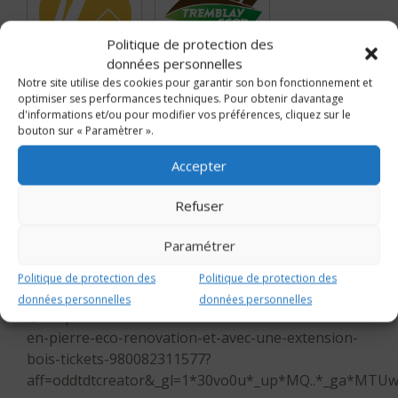
Politique de protection des
données personnelles
Notre site utilise des cookies pour garantir son bon fonctionnement et
optimiser ses performances techniques. Pour obtenir davantage
d'informations et/ou pour modifier vos préférences, cliquez sur le
bouton sur « Paramètrer ».
Accepter
Refuser
INSCRIPTION
Paramétrer
02 85 52 46 58
Politique de protection des
Politique de protection des
contact@echobat.fr
données personnelles
données personnelles
https://www.eventbrite.fr/e/visites-dune-maison-
en-pierre-eco-renovation-et-avec-une-extension-
bois-tickets-980082311577?
aff=oddtdtcreator&_gl=1*30vo0u*_up*MQ..*_ga