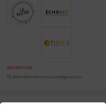
INSCRIPTION
atelierdarchitecturelaruche@gmail.com