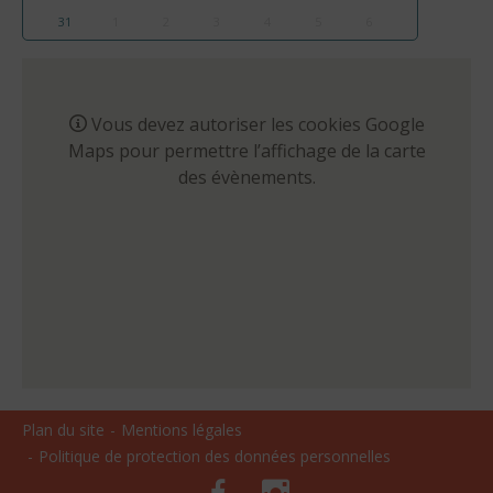
31
1
2
3
4
5
6
Vous devez autoriser les cookies Google
Maps pour permettre l’affichage de la carte
des évènements.
Plan du site
Mentions légales
Politique de protection des données personnelles
Facebook
Instagram