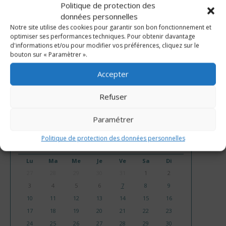
RECHERCHER UN AUTRE ÉVÉNEMENT
Politique de protection des
données personnelles
Notre site utilise des cookies pour garantir son bon fonctionnement et
optimiser ses performances techniques. Pour obtenir davantage
d'informations et/ou pour modifier vos préférences, cliquez sur le
bouton sur « Paramètrer ».
Accepter
Refuser
Paramétrer
Politique de protection des données personnelles
AOÛT, 2026
Lu
Ma
Me
Je
Ve
Sa
Di
27
28
29
30
31
1
2
3
4
5
6
7
8
9
10
11
12
13
14
15
16
17
18
19
20
21
22
23
24
25
26
27
28
29
30