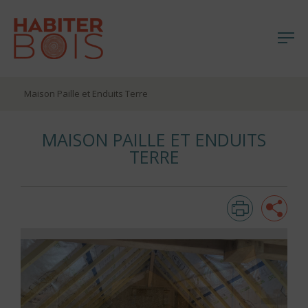
Me
Aller
Maison Paille et Enduits Terre
au
contenu
MAISON PAILLE ET ENDUITS
TERRE
Imprim
Pa