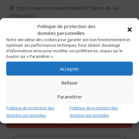
https://www.lacotesaintandre.fr/Salon-de-la-
renovation
Politique de protection des
données personnelles
Notre site utilise des cookies pour garantir son bon fonctionnement et
optimiser ses performances techniques. Pour obtenir davantage
d'informations et/ou pour modifier vos préférences, cliquez sur le
RECHERCHER UN AUTRE ÉVÉNEMENT
bouton sur « Paramètrer ».
Accepter
Refuser
Paramétrer
Politique de protection des
Politique de protection des
données personnelles
données personnelles