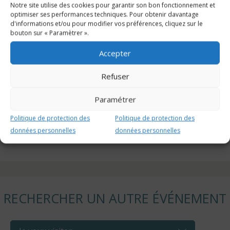
Notre site utilise des cookies pour garantir son bon fonctionnement et
optimiser ses performances techniques. Pour obtenir davantage
d'informations et/ou pour modifier vos préférences, cliquez sur le
bouton sur « Paramètrer ».
INSCRIPTION
Accepter
02 85 52 46 58
Refuser
contact@echobat.fr
https://www.eventbrite.fr/e/visite-dune-maison-
Paramétrer
auto-construite-avec-des-eco-materiaux-tickets-
Politique de protection des
Politique de protection des
978204033597?
données personnelles
données personnelles
aff=oddtdtcreator&_gl=1*12avoik*_up*MQ..*_ga*M
RECHERCHER UN AUTRE ÉVÉNEMENT