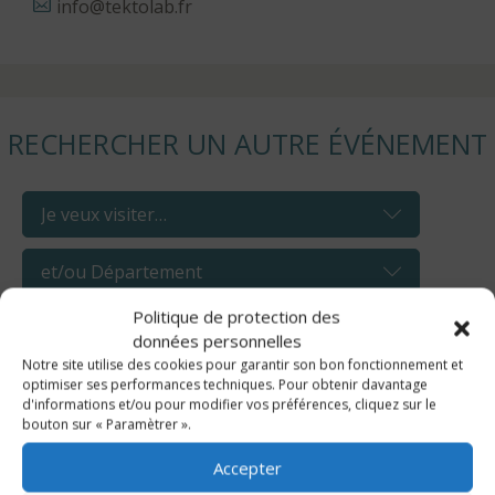
info@tektolab.fr
RECHERCHER UN AUTRE ÉVÉNEMENT
Politique de protection des
données personnelles
Notre site utilise des cookies pour garantir son bon fonctionnement et
optimiser ses performances techniques. Pour obtenir davantage
d'informations et/ou pour modifier vos préférences, cliquez sur le
bouton sur « Paramètrer ».
AOÛT, 2026
Accepter
Lu
Ma
Me
Je
Ve
Sa
Di