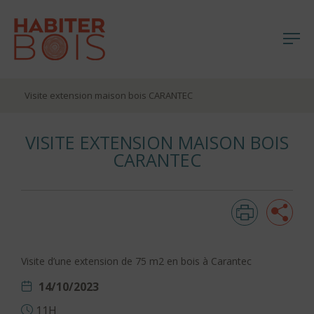
Me
Aller
Visite extension maison bois CARANTEC
au
contenu
VISITE EXTENSION MAISON BOIS
CARANTEC
Imprim
Pa
Visite d’une extension de 75 m2 en bois à Carantec
14/10/2023
11H