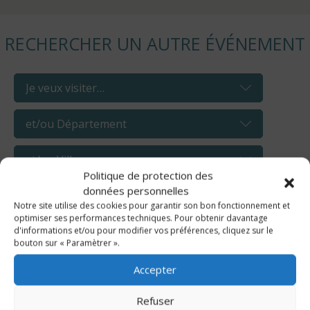
RECHERCHER UN AUTRE ÉVÉNEMENT
Politique de protection des
données personnelles
Notre site utilise des cookies pour garantir son bon fonctionnement et
optimiser ses performances techniques. Pour obtenir davantage
d'informations et/ou pour modifier vos préférences, cliquez sur le
bouton sur « Paramètrer ».
AOÛT, 2026
Lu
Ma
Me
Je
Ve
Sa
Di
Accepter
27
28
29
30
31
1
2
3
4
5
6
7
8
9
Refuser