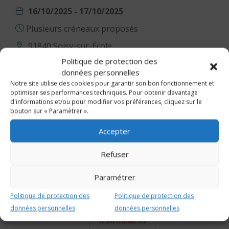
16/10/2025 - 17/10/2025
Plusieurs créneaux proposés
91840 Soisy-sur-École
Politique de protection des
Maison, Aménagement extérieur-intérieur
données personnelles
Notre site utilise des cookies pour garantir son bon fonctionnement et
ORGANISATEUR
PARTENAIRES
optimiser ses performances techniques. Pour obtenir davantage
d'informations et/ou pour modifier vos préférences, cliquez sur le
bouton sur « Paramètrer ».
Accepter
Refuser
Paramétrer
Politique de protection des
Politique de protection des
données personnelles
données personnelles