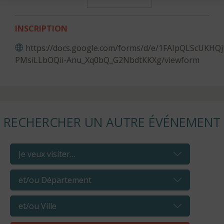
INSCRIPTION
https://docs.google.com/forms/d/e/1FAIpQLScUK
PMsiLLbOQii-Anu_Xq0bQ_G2NbdtKKXg/viewform
RECHERCHER UN AUTRE ÉVÉNEMENT