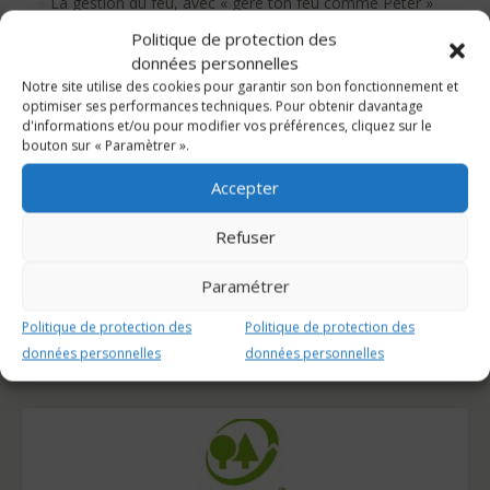
La gestion du feu, avec « gère ton feu comme Peter »
Politique de protection des
Retrouvez ci-dessous l’une d’entre elle, « Allume ton feu
données personnelles
comme Peter » :
Notre site utilise des cookies pour garantir son bon fonctionnement et
https://www.youtube.com/watch?v=UQuYaa9GO9I
optimiser ses performances techniques. Pour obtenir davantage
d'informations et/ou pour modifier vos préférences, cliquez sur le
bouton sur « Paramètrer ».
Retrouvez l’intégralité des vidéos sur la page
Youtube
France Bois Bûche
.
Accepter
Refuser
Paramétrer
AUTRES ARTICLES QUI POURRAIENT VOUS
Politique de protection des
Politique de protection des
INTÉRESSER
données personnelles
données personnelles